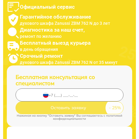
Официальный сервис
Гарантийное обслуживание
духового шкафа Zanussi ZBM 762 N до 3 лет
Диагностика за наш счет,
ремонт по желанию
Бесплатный выезд курьера
в день обращения
Срочный ремонт
духового шкафа Zanussi ZBM 762 N от 35 минут
Бесплатная консультация со
специалистом
Оставить заявку
Нажимая на кнопку "Оставить заявку" Вы соглашаетесь c
политикой
конфиденциальности