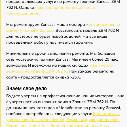
предоставляющих услуги по ремонту техники Zanussi ZBM
762 N. Однако
наш сервис-центр выделяется
преимуществами
.
Мы ремонтируем Zanussi. Наши мастера -
специалисты по
ремонту техники Zanussi
. Восстановить модель ZBM 762 N
для мастеров не будет новой задачей. На все виды
проведенных работ у нас имеется гарантия.
Минимальные сроки выполнения ремонта. Мы большая
сеть мастерских техники Zanussi. Мы имеем более 20 тыс.
запчастей. И возможно на наших складах
уже имеется
запчасть на модель ZBM 762 N
. При заказе ремонта на
сайте - предоставляется скидка -25%.
Знаем свое дело
Будьте уверены в профессионализме наших мастеров - они
с уверенностью выполнят ремонт Zanussi ZBM 762 N. По
данным наших мастеров в Челябинске по ремонту Zanussi,
наиболее востребованы следующие услуги:
Ремонт платы
управления (восстановление)
,
Ремонт модуля управления
,
Ремонт электросхемы
,
Замена индикаторной лампы
,