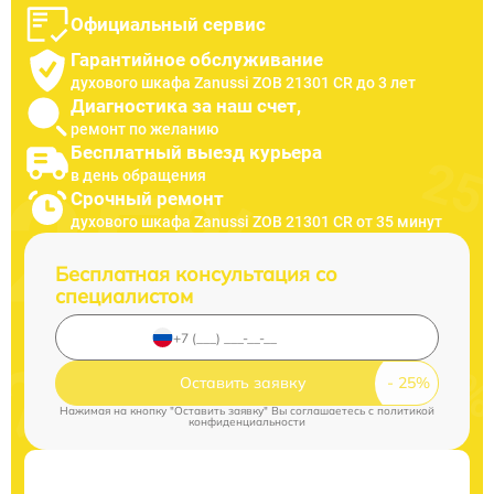
Официальный сервис
Гарантийное обслуживание
духового шкафа Zanussi ZOB 21301 CR до 3 лет
Диагностика за наш счет,
ремонт по желанию
Бесплатный выезд курьера
в день обращения
Срочный ремонт
духового шкафа Zanussi ZOB 21301 CR от 35 минут
Бесплатная консультация со
специалистом
Оставить заявку
Нажимая на кнопку "Оставить заявку" Вы соглашаетесь c
политикой
конфиденциальности