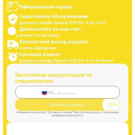
Официальный сервис
Гарантийное обслуживание
духового шкафа Zanussi ZOB 361 X до 3 лет
Диагностика за наш счет,
ремонт по желанию
Бесплатный выезд курьера
в день обращения
Срочный ремонт
духового шкафа Zanussi ZOB 361 X от 35 минут
Бесплатная консультация со
специалистом
Оставить заявку
Нажимая на кнопку "Оставить заявку" Вы соглашаетесь c
политикой
конфиденциальности