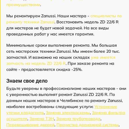
преимуществами
.
Мы ремонтируем Zanussi. Наши мастера -
специалисты по
ремонту техники Zanussi
. Восстановить модель ZD 22/6 R
для мастеров не будет новой задачей. На все виды
проведенных работ у нас имеется гарантия.
Минимальные сроки выполнения ремонта. Мы большая
сеть мастерских техники Zanussi. Мы имеем более 20 тыс.
запчастей. И возможно на наших складах
уже имеется
запчасть на модель ZD 22/6 R
. При заказе ремонта на
сайте - предоставляется скидка -25%.
Знаем свое дело
Будьте уверены в профессионализме наших мастеров - они
с уверенностью выполнят ремонт Zanussi ZD 22/6 R. По
данным наших мастеров в Челябинске по ремонту Zanussi,
наиболее востребованы следующие услуги:
Устранение
утечки хладагента
,
Замена электросхемы
,
Замена фильтра
осушителя
,
Замена ТЭН
,
Замена трубопровода
,
Перевешивание дверей
,
Прочистка дренажной системы
,