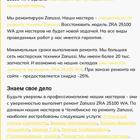
преимуществами
.
Мы ремонтируем Zanussi. Наши мастера -
специалисты по
ремонту техники Zanussi
. Восстановить модель ZRA 25100
WA для мастеров не будет новой задачей. На все виды
проведенных работ у нас имеется гарантия.
Минимальные сроки выполнения ремонта. Мы большая
сеть мастерских техники Zanussi. Мы имеем более 20 тыс.
запчастей. И возможно на наших складах
уже имеется
запчасть на модель ZRA 25100 WA
. При заказе ремонта на
сайте - предоставляется скидка -25%.
Знаем свое дело
Будьте уверены в профессионализме наших мастеров - они
с уверенностью выполнят ремонт Zanussi ZRA 25100 WA. По
данным наших мастеров в Челябинске по ремонту Zanussi,
наиболее востребованы следующие услуги:
Устранение
утечки хладагента
,
Замена электросхемы
,
Замена фильтра
осушителя
,
Замена ТЭН
,
Замена трубопровода
,
Перевешивание дверей
,
Прочистка дренажной системы
,