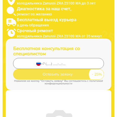
холодильника Zanussi ZRA 25100 WA до 3 лет
Диагностика за наш счет,
ремонт по желанию
Бесплатный выезд курьера
в день обращения
Срочный ремонт
холодильника Zanussi ZRA 25100 WA от 35 минут
Бесплатная консультация со
специалистом
Оставить заявку
Нажимая на кнопку "Оставить заявку" Вы соглашаетесь c
политикой
конфиденциальности