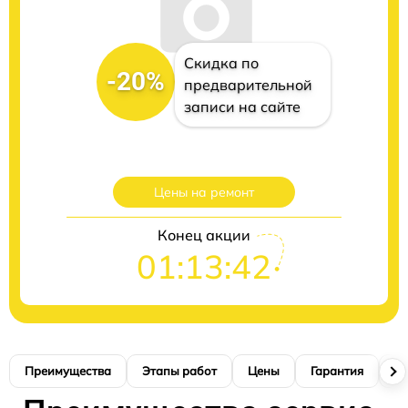
Скидка по
-20%
предварительной
записи на сайте
Цены на ремонт
Конец акции
01:13:41
Преимущества
Этапы работ
Цены
Гарантия
М