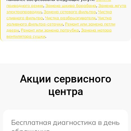
приводного ремня
,
Замена шкива барабана
,
Замена жгута
электропроводки
,
Замена сетевого фильтра
,
Чистка
сливного фильтра
,
Чистка разбрызгивателя
,
Чистка
заливного фильтра-сеточки
,
Ремонт или замена петли
двери
,
Ремонт или замена патрубка
,
Замена мотора
вентилятора сушки
.
Акции сервисного
центра
Бесплатная диагностика в день