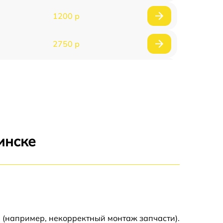
1200 р
2750 р
850 р
2450 р
1800 р
инске
1100 р
1100 р
1800 р
 (например, некорректный монтаж запчасти).