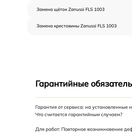
Замена щёток Zanussi FLS 1003
Замена крестовины Zanussi FLS 1003
Корпусный ремонт (замена резинок,
креплений, кнопок) Zanussi FLS 1003
Ремонт платы управления (восстановление)
Zanussi FLS 1003
Замена блока управления Zanussi FLS 1003
Гарантийные обязатель
Ремонт/замена датчика температуры Zanuss
FLS 1003
Гарантия от сервиса: на установленные 
Замена УБЛ Zanussi FLS 1003
Что считается гарантийным случаем?
Замена циркуляционного насоса Zanussi FL
1003
Для работ: Повторное возникновение де