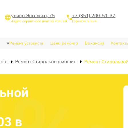
улица Энгельса, 75
+7 (351) 200-51-37
Адрес сервисного центра Zanussi
Горячая линия
Ремонт устройств
Цена ремонта
Вакансии
Контакт
йств
Ремонт Стиральных машин
Ремонт Стирально
льной
03 в