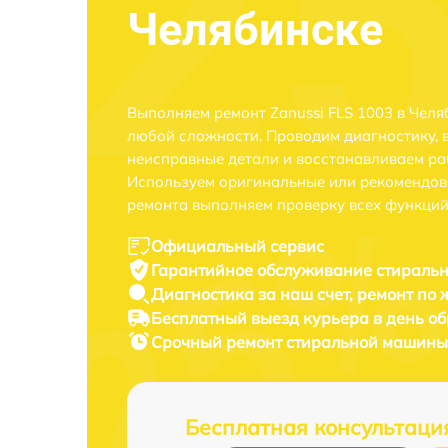
Челябинске
Выполняем ремонт Zanussi FLS 1003 в Челя
любой сложности. Проводим диагностику, 
неисправные детали и восстанавливаем ра
Используем оригинальные или рекомендов
ремонта выполняем проверку всех функций
Официальный сервис
Гарантийное обслуживание
стиральн
Диагностика за наш счет,
ремонт по
Бесплатный выезд курьера
в день о
Срочный ремонт
стиральной машины 
Бесплатная консультаци