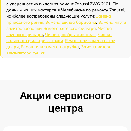
с уверенностью выполнят ремонт Zanussi ZWG 2101. По
данным наших мастеров в Челябинске по ремонту Zanussi,
наиболее востребованы следующие услуги:
Замена
приводного ремня
,
Замена шкива барабана
,
Замена жгута
электропроводки
,
Замена сетевого фильтра
,
Чистка
сливного фильтра
,
Чистка разбрызгивателя
,
Чистка
заливного фильтра-сеточки
,
Ремонт или замена петли
двери
,
Ремонт или замена патрубка
,
Замена мотора
вентилятора сушки
.
Акции сервисного
центра