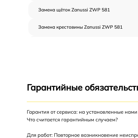
Замена щёток Zanussi ZWP 581
Замена крестовины Zanussi ZWP 581
Корпусный ремонт (замена резинок,
креплений, кнопок) Zanussi ZWP 581
Ремонт платы управления (восстановление)
Zanussi ZWP 581
Замена блока управления Zanussi ZWP 581
Гарантийные обязательст
Ремонт/замена датчика температуры Zanuss
ZWP 581
Гарантия от сервиса: на установленные нами
Замена УБЛ Zanussi ZWP 581
Что считается гарантийным случаем?
Замена циркуляционного насоса Zanussi
ZWP 581
Для работ: Повторное возникновение неиспр