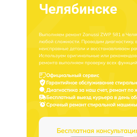
Челябинске
Выполняем ремонт Zanussi ZWP 581 в Челя
любой сложности. Проводим диагностику, 
неисправные детали и восстанавливаем ра
Используем оригинальные или рекомендов
ремонта выполняем проверку всех функций
Официальный сервис
Гарантийное обслуживание
стиральн
Диагностика за наш счет,
ремонт по
Бесплатный выезд курьера
в день о
Срочный ремонт
стиральной машины 
Бесплатная консультаци