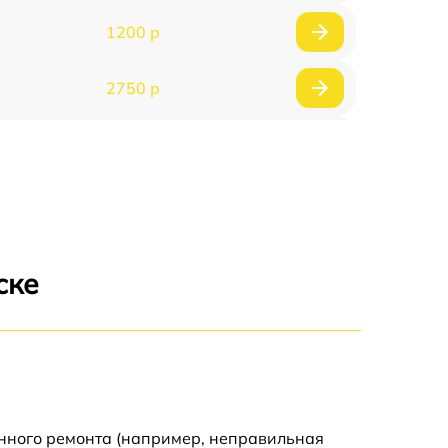
1200 р
2750 р
850 р
2450 р
1800 р
ске
1100 р
1100 р
1800 р
енного ремонта (например, неправильная