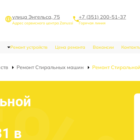
улица Энгельса, 75
+7 (351) 200-51-37
Адрес сервисного центра Zanussi
Горячая линия
Ремонт устройств
Цена ремонта
Вакансии
Контакт
йств
Ремонт Стиральных машин
Ремонт Стирально
льной
81 в