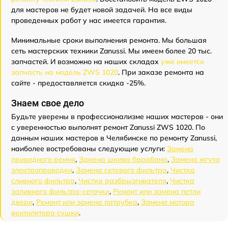
для мастеров не будет новой задачей. На все виды
проведенных работ у нас имеется гарантия.
Минимальные сроки выполнения ремонта. Мы большая
сеть мастерских техники Zanussi. Мы имеем более 20 тыс.
запчастей. И возможно на наших складах
уже имеется
запчасть на модель ZWS 1020
. При заказе ремонта на
сайте - предоставляется скидка -25%.
Знаем свое дело
Будьте уверены в профессионализме наших мастеров - они
с уверенностью выполнят ремонт Zanussi ZWS 1020. По
данным наших мастеров в Челябинске по ремонту Zanussi,
наиболее востребованы следующие услуги:
Замена
приводного ремня
,
Замена шкива барабана
,
Замена жгута
электропроводки
,
Замена сетевого фильтра
,
Чистка
сливного фильтра
,
Чистка разбрызгивателя
,
Чистка
заливного фильтра-сеточки
,
Ремонт или замена петли
двери
,
Ремонт или замена патрубка
,
Замена мотора
вентилятора сушки
.