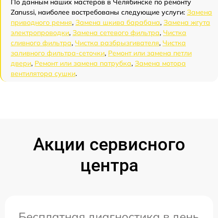
По данным наших мастеров в Челябинске по ремонту
Zanussi, наиболее востребованы следующие услуги:
Замена
приводного ремня
,
Замена шкива барабана
,
Замена жгута
электропроводки
,
Замена сетевого фильтра
,
Чистка
сливного фильтра
,
Чистка разбрызгивателя
,
Чистка
заливного фильтра-сеточки
,
Ремонт или замена петли
двери
,
Ремонт или замена патрубка
,
Замена мотора
вентилятора сушки
.
Акции сервисного
центра
Бесплатная диагностика в день