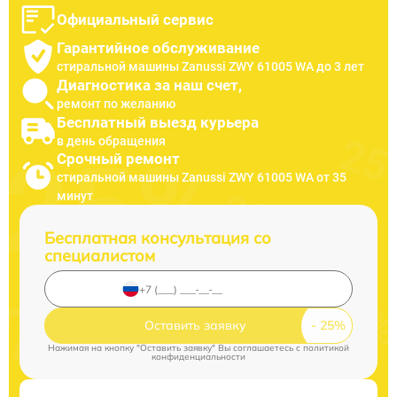
Официальный сервис
Гарантийное обслуживание
стиральной машины Zanussi ZWY 61005 WA до 3 лет
Диагностика за наш счет,
ремонт по желанию
Бесплатный выезд курьера
в день обращения
Срочный ремонт
стиральной машины Zanussi ZWY 61005 WA от 35
минут
Бесплатная консультация со
специалистом
Оставить заявку
Нажимая на кнопку "Оставить заявку" Вы соглашаетесь c
политикой
конфиденциальности