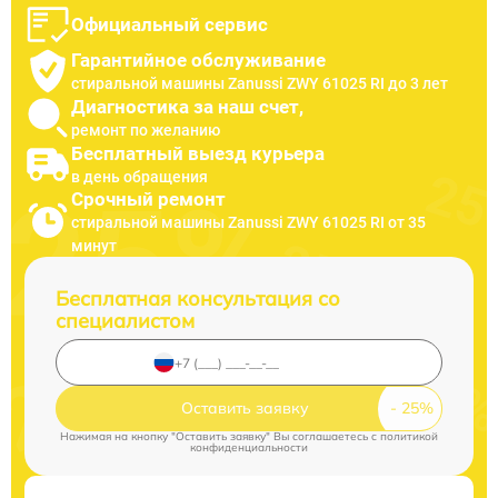
Официальный сервис
Гарантийное обслуживание
стиральной машины Zanussi ZWY 61025 RI до 3 лет
Диагностика за наш счет,
ремонт по желанию
Бесплатный выезд курьера
в день обращения
Срочный ремонт
стиральной машины Zanussi ZWY 61025 RI от 35
минут
Бесплатная консультация со
специалистом
Оставить заявку
Нажимая на кнопку "Оставить заявку" Вы соглашаетесь c
политикой
конфиденциальности