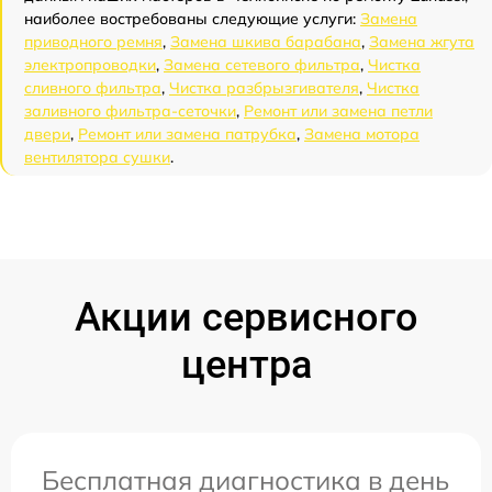
наиболее востребованы следующие услуги:
Замена
приводного ремня
,
Замена шкива барабана
,
Замена жгута
электропроводки
,
Замена сетевого фильтра
,
Чистка
сливного фильтра
,
Чистка разбрызгивателя
,
Чистка
заливного фильтра-сеточки
,
Ремонт или замена петли
двери
,
Ремонт или замена патрубка
,
Замена мотора
вентилятора сушки
.
Акции сервисного
центра
Бесплатная диагностика в день