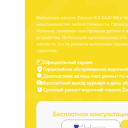
Выполняем ремонт Zanussi IKZ 6420 BB в Ч
неисправностей любой сложности. Проводи
поломки, заменяем неисправные детали и 
устройства. Используем оригинальные ил
запчасти, после ремонта выполняем прове
гарантию.
Официальный сервис
Гарантийное обслуживание
варочной
Диагностика за наш счет,
ремонт по
Бесплатный выезд курьера
в день о
Срочный ремонт
варочной панели Zan
Бесплатная консультаци