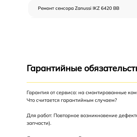
Ремонт сенсора Zanussi IKZ 6420 BB
Ремонт переключателя Zanussi IKZ 6420 BB
Разблокировка варочной панели Zanussi IK
6420 BB
Замена панели управления Zanussi IKZ 642
BB
Гарантийные обязательст
Ремонт модуля управления Zanussi IKZ 642
BB
Гарантия от сервиса: на смонтированные ко
Замена сенсора Zanussi IKZ 6420 BB
Что считается гарантийным случаем?
Для работ: Повторное возникновение дефект
запчасти).