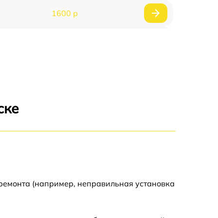
1600 р
750 р
600 р
1600 р
ске
1900 р
1600 р
 ремонта (например, неправильная установка