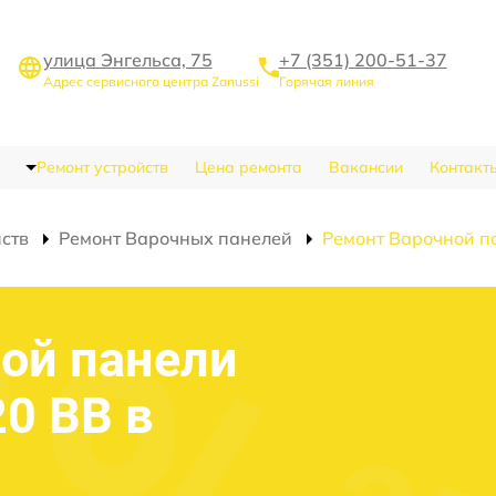
улица Энгельса, 75
+7 (351) 200-51-37
Адрес сервисного центра Zanussi
Горячая линия
Ремонт устройств
Цена ремонта
Вакансии
Контакт
йств
Ремонт Варочных панелей
Ремонт Варочной п
ой панели
20 BB в