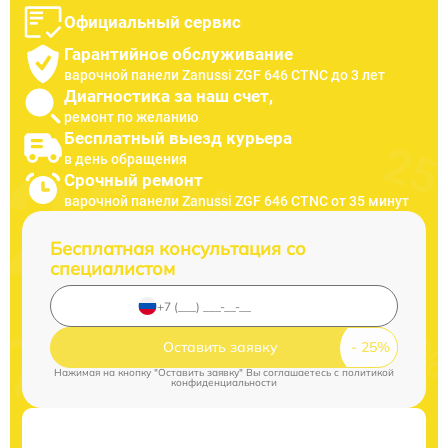
Официальный сервис
Гарантийное обслуживание
варочной панели Zanussi ZGF 646 CTNC до 3 лет
Диагностика за наш счет,
ремонт по желанию
Бесплатный выезд курьера
в день обращения
Срочный ремонт
варочной панели Zanussi ZGF 646 CTNC от 35 минут
Бесплатная консультация со
специалистом
Оставить заявку
Нажимая на кнопку "Оставить заявку" Вы соглашаетесь c
политикой
конфиденциальности