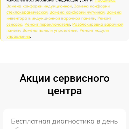
наиболее востребованы следующие услуги:
Прошивка
,
Замена конфорки индукционной
,
Замена конфорки
стеклокерамической
,
Замена конфорки чугунной
,
Замена
инвентора в индукционной варочной панели
,
Ремонт
сенсора
,
Ремонт переключателя
,
Разблокировка варочной
панели
,
Замена панели управления
,
Ремонт модуля
управления
.
Акции сервисного
центра
Бесплатная диагностика в день