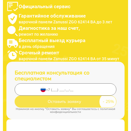
Официальный сервис
Гарантийное обслуживание
варочной панели Zanussi ZGO 62414 BA до 3 лет
Диагностика за наш счет,
ремонт по желанию
Бесплатный выезд курьера
в день обращения
Срочный ремонт
варочной панели Zanussi ZGO 62414 BA от 35 минут
Бесплатная консультация со
специалистом
Оставить заявку
Нажимая на кнопку "Оставить заявку" Вы соглашаетесь c
политикой
конфиденциальности