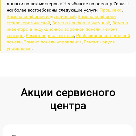
данным наших мастеров в Челябинске по ремонту Zanussi,
наиболее востребованы следующие услуги:
Прошивка
,
Замена конфорки индукционной
,
Замена конфорки
стеклокерамической
,
Замена конфорки чугунной
,
Замена
инвентора в индукционной варочной панели
,
Ремонт
сенсора
,
Ремонт переключателя
,
Разблокировка варочной
панели
,
Замена панели управления
,
Ремонт модуля
управления
.
Акции сервисного
центра