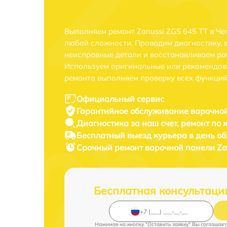
Выполняем ремонт Zanussi ZGS 645 TT в Ч
любой сложности. Проводим диагностику, 
неисправные детали и восстанавливаем ра
Используем оригинальные или рекомендов
ремонта выполняем проверку всех функций
Официальный сервис
Гарантийное обслуживание
варочной
Диагностика за наш счет,
ремонт по
Бесплатный выезд курьера
в день о
Срочный ремонт
варочной панели Zan
Бесплатная консультаци
Нажимая на кнопку "Оставить заявку" Вы соглашает