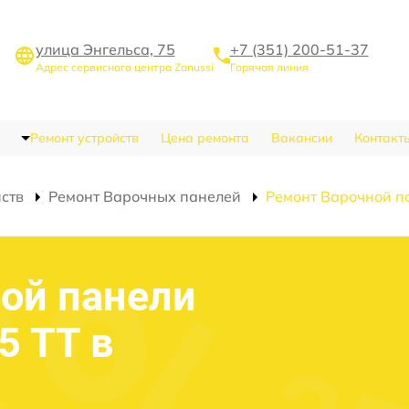
улица Энгельса, 75
+7 (351) 200-51-37
Адрес сервисного центра Zanussi
Горячая линия
Ремонт устройств
Цена ремонта
Вакансии
Контакт
йств
Ремонт Варочных панелей
Ремонт Варочной п
ой панели
5 TT в