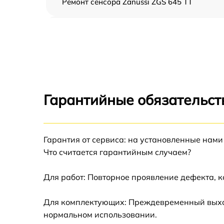
Ремонт сенсора Zanussi ZGS 645 TT
Ремонт переключателя Zanussi ZGS 645 TT
Разблокировка варочной панели Zanussi
ZGS 645 TT
Замена панели управления Zanussi ZGS 645
TT
Гарантийные обязательст
Ремонт модуля управления Zanussi ZGS 645
TT
Гарантия от сервиса: на установленные нами
Замена сенсора Zanussi ZGS 645 TT
Что считается гарантийным случаем?
Для работ: Повторное проявление дефекта, 
Для комплектующих: Преждевременный выход 
нормальном использовании.