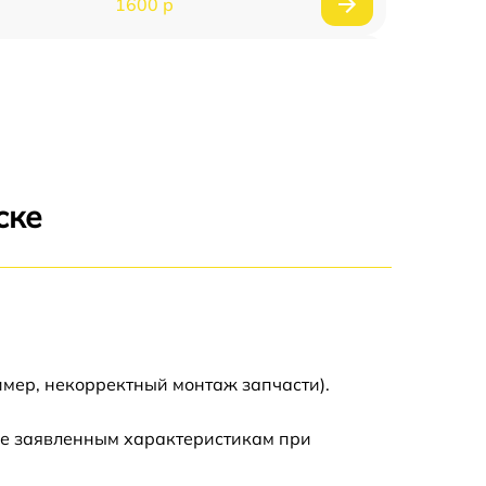
1600 р
750 р
600 р
1600 р
ске
1900 р
1600 р
имер, некорректный монтаж запчасти).
ие заявленным характеристикам при