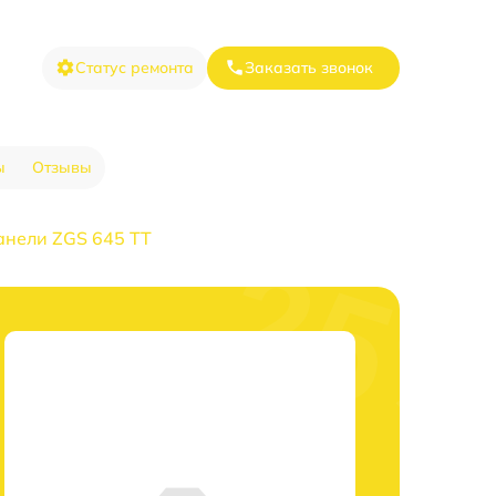
Статус ремонта
Заказать звонок
ы
Отзывы
анели ZGS 645 TT