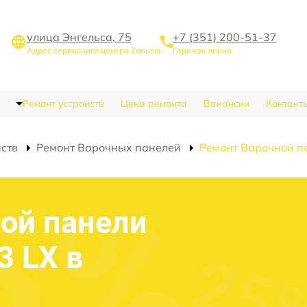
улица Энгельса, 75
+7 (351) 200-51-37
Адрес сервисного центра Zanussi
Горячая линия
Ремонт устройств
Цена ремонта
Вакансии
Контакт
йств
Ремонт Варочных панелей
Ремонт Варочной п
ой панели
3 LX в