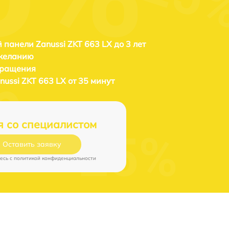
 панели Zanussi ZKT 663 LX до 3 лет
 желанию
бращения
ussi ZKT 663 LX от 35 минут
я со специалистом
Оставить заявку
есь c
политикой конфиденциальности